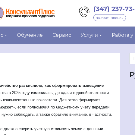
(347) 237-73
заказать звонок
юс
Обучение
Сервис
Услуги
Работа у
Р
начейство разъяснило, как сформировать извещение
тва в 2025 году изменилась, до сдачи годовой отчетности
ь взаимосвязанные показатели. Для этого формируют
 бюджет», если полномочия по бюджетному учету передали
 нужно соблюдать, а также обратило внимание, в частности,
ие должно сверить учетную стоимость земли с данными