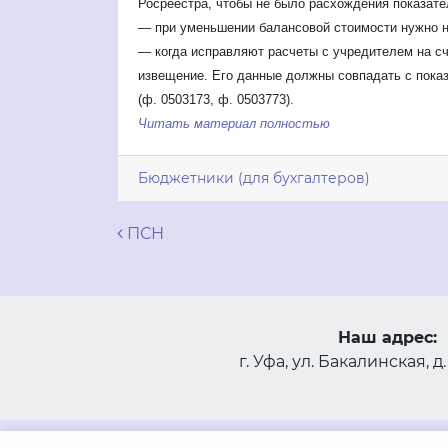
Росреестра, чтобы не было расхождения показате
— при уменьшении балансовой стоимости нужно не
— когда исправляют расчеты с учредителем на сч
извещение. Его данные должны совпадать с пока
(ф. 0503173, ф. 0503773).
Читать материал полностью
Бюджетники (для бухгалтеров)
Навигация по запися
ПСН
Наш адрес:
г. Уфа, ул. Бакалинская, д.