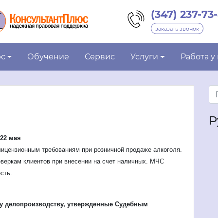
(347) 237-73
заказать звонок
юс
Обучение
Сервис
Услуги
Работа у
о
Р
 22 мая
лицензионным требованиям при розничной продаже алкоголя.
веркам клиентов при внесении на счет наличных. МЧС
сть.
му делопроизводству, утвержденные Судебным