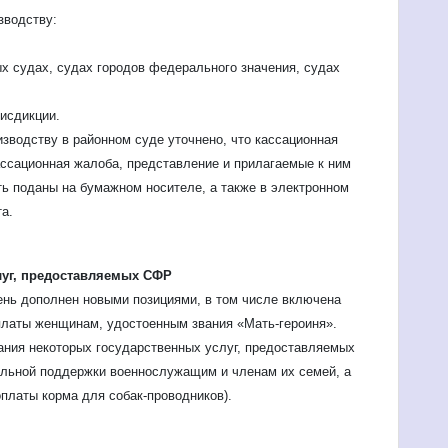
зводству:
ых судах, судах городов федерального значения, судах
исдикции.
изводству в районном суде уточнено, что кассационная
ассационная жалоба, представление и прилагаемые к ним
ь поданы на бумажном носителе, а также в электронном
а.
луг, предоставляемых СФР
ень дополнен новыми позициями, в том числе включена
латы женщинам, удостоенным звания «Мать-героиня».
ания некоторых государственных услуг, предоставляемых
альной поддержки военнослужащим и членам их семей, а
оплаты корма для собак-проводников).