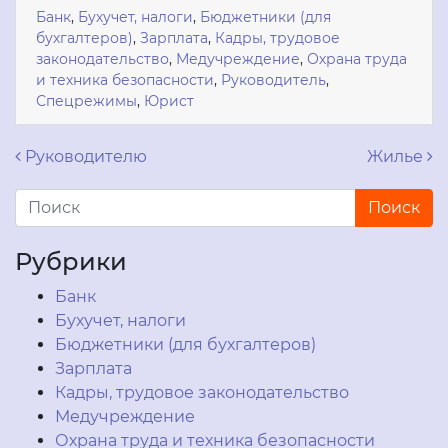
Банк
,
Бухучет, налоги
,
Бюджетники (для
бухгалтеров)
,
Зарплата
,
Кадры, трудовое
законодательство
,
Медучреждение
,
Охрана труда
и техника безопасности
,
Руководитель
,
Спецрежимы
,
Юрист
Навигация по записям
Руководителю
Жилье
Рубрики
Банк
Бухучет, налоги
Бюджетники (для бухгалтеров)
Зарплата
Кадры, трудовое законодательство
Медучреждение
Охрана труда и техника безопасности