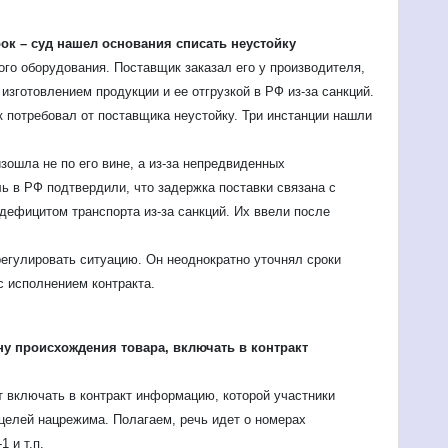
ок – суд нашел основания списать неустойку
ого оборудования. Поставщик заказал его у производителя,
изготовлением продукции и ее отгрузкой в РФ из-за санкций.
к потребовал от поставщика неустойку. Три инстанции нашли
зошла не по его вине, а из-за непредвиденных
ь в РФ подтвердили, что задержка поставки связана с
дефицитом транспорта из-за санкций. Их ввели после
егулировать ситуацию. Он неоднократно уточнял сроки
с исполнением контракта.
 происхождения товара, включать в контракт
т включать в контракт информацию, которой участники
целей нацрежима. Полагаем, речь идет о номерах
 и т.п.