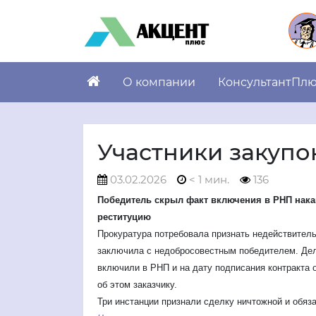
О компании
КонсультантПл
Участники закупо
03.02.2026
< 1 мин.
136
Победитель скрыл факт включения в РНП нак
реституцию
Прокуратура потребовала признать недействитель
заключила с недобросовестным победителем. Дел
включили в РНП и на дату подписания контракта 
об этом заказчику.
Три инстанции признали сделку ничтожной и обяза