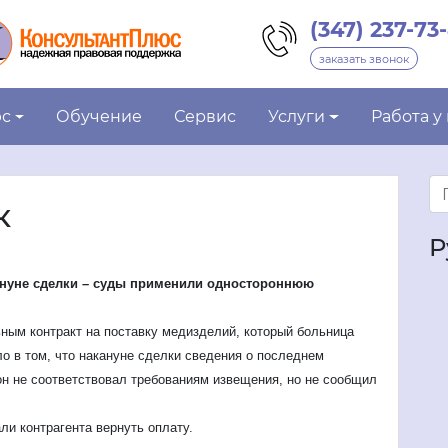
(347) 237-73
заказать звонок
юс
Обучение
Сервис
Услуги
Работа у
к
Р
ануне сделки – суды применили одностороннюю
ным контракт на поставку медизделий, который больница
о в том, что накануне сделки сведения о последнем
он не соответствовал требованиям
извещения, но не сообщил
ли контрагента вернуть оплату.