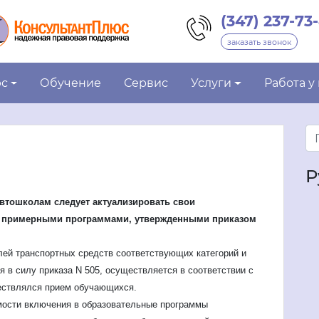
(347) 237-73
заказать звонок
юс
Обучение
Сервис
Услуги
Работа у
Р
автошколам следует актуализировать свои
с примерными программами, утвержденными приказом
ей транспортных средств соответствующих категорий и
я в силу приказа N 505, осуществляется в соответствии с
ествлялся прием обучающихся.
мости включения в образовательные программы