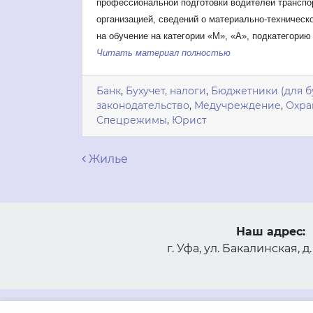
профессиональной подготовки водителей транспо
организацией, сведений о материально-техническо
на обучение на категории «M», «A», подкатегорию
Читать материал полностью
Банк
,
Бухучет, налоги
,
Бюджетники (для б
законодательство
,
Медучреждение
,
Охра
Спецрежимы
,
Юрист
Навигация по запися
Жилье
Наш адрес:
г. Уфа, ул. Бакалинская, д.