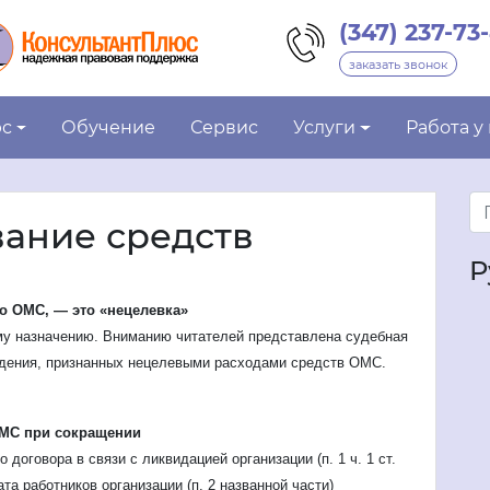
(347) 237-73
заказать звонок
юс
Обучение
Сервис
Услуги
Работа у
ание средств
Р
о ОМС, — это «нецелевка»
у назначению. Вниманию читателей представлена судебная
ждения, признанных нецелевыми расходами средств ОМС.
ОМС при сокращении
 договора в связи с ликвидацией организации (п. 1 ч. 1 ст.
а работников организации (п. 2 названной части)